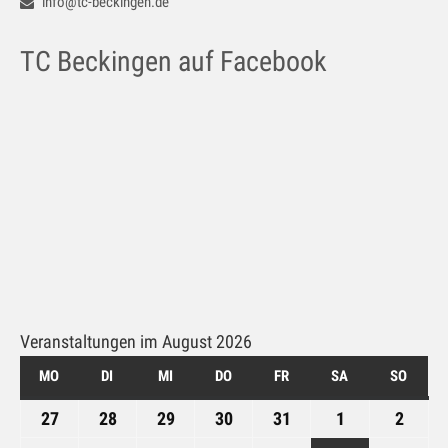
info@tc-beckingen.de
TC Beckingen auf Facebook
Veranstaltungen im August 2026
MO
MONTAG
DI
DIENSTAG
MI
MITTWOCH
DO
DONNERSTAG
FR
FREITAG
SA
SAMSTAG
SO
SONN
27
27.
28
28.
29
29.
30
30.
31
31.
1
1.
2
2.
Juli
Juli
Juli
Juli
Juli
August
Augus