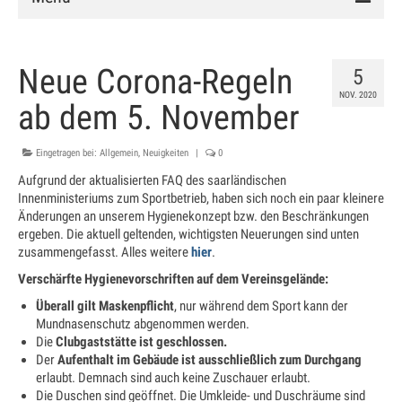
Verein
Neue Corona-Regeln
5
Vorstand
NOV. 2020
ab dem 5. November
Chronik
Eingetragen bei:
Mitglied werden
Allgemein
,
Neuigkeiten
|
0
Aufgrund der aktualisierten FAQ des saarländischen
Satzung
Innenministeriums zum Sportbetrieb, haben sich noch ein paar kleinere
Änderungen an unserem Hygienekonzept bzw. den Beschränkungen
Anlage
ergeben. Die aktuell geltenden, wichtigsten Neuerungen sind unten
zusammengefasst. Alles weitere
hier
.
Clubhaus
Verschärfte Hygienevorschriften
auf dem Vereinsgelände:
Hallenbuchung
Überall gilt Maskenpflicht
, nur während dem Sport kann der
Mundnasenschutz abgenommen werden.
Training
Die
Clubgaststätte ist geschlossen.
Der
Aufenthalt im Gebäude ist ausschließlich zum Durchgang
Schnuppertraining
erlaubt. Demnach sind auch keine Zuschauer erlaubt.
Die Duschen sind geöffnet. Die Umkleide- und Duschräume sind