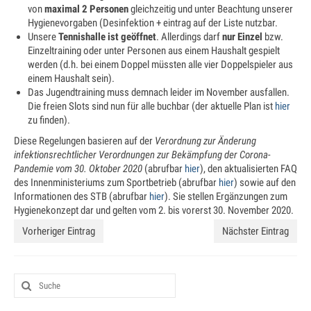
Jugendtraining
von
maximal 2 Personen
gleichzeitig und unter Beachtung unserer
Hygienevorgaben (Desinfektion + eintrag auf der Liste nutzbar.
Unsere
Mannschaftstraining
Tennishalle ist geöffnet
. Allerdings darf
nur Einzel
bzw.
Einzeltraining oder unter Personen aus einem Haushalt gespielt
werden (d.h. bei einem Doppel müssten alle vier Doppelspieler aus
Medenspiele 2025
einem Haushalt sein).
Das Jugendtraining muss demnach leider im November ausfallen.
Jugendmannschaften – in Bearbeitung
Die freien Slots sind nun für alle buchbar (der aktuelle Plan ist
hier
zu finden).
Seniorenmannschaften – in Bearbeitung
Diese Regelungen basieren auf der
Verordnung zur Änderung
SaarLorLux HobbyTour – in Bearbeitung
infektionsrechtlicher Verordnungen zur Bekämpfung der Corona-
Pandemie vom 30. Oktober 2020
(abrufbar
hier
), den aktualisierten FAQ
Turniere
des Innenministeriums zum Sportbetrieb (abrufbar
hier
) sowie auf den
Informationen des STB (abrufbar
hier
). Sie stellen Ergänzungen zum
Senioren Cup
Hygienekonzept dar und gelten vom 2. bis vorerst 30. November 2020.
Vorheriger Eintrag
Nächster Eintrag
Saar-Lor-Lux Casino Cup
Beckinger Open STB-Cup
Beckinger Jugend-Turnier