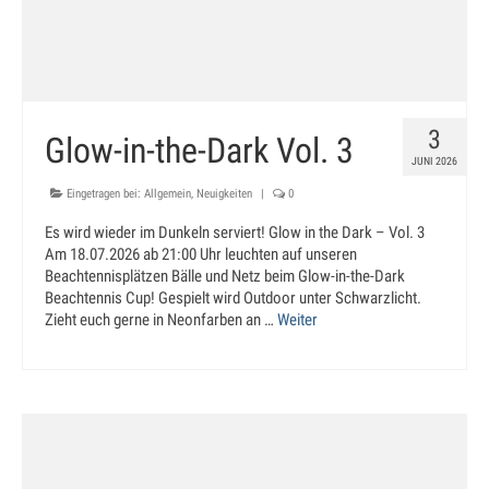
Jugendtraining
Mannschaftstraining
Medenspiele 2025
3
Glow-in-the-Dark Vol. 3
Jugendmannschaften – in Bearbeitung
JUNI 2026
Seniorenmannschaften – in Bearbeitung
Eingetragen bei:
Allgemein
,
Neuigkeiten
|
0
Es wird wieder im Dunkeln serviert! Glow in the Dark – Vol. 3
SaarLorLux HobbyTour – in Bearbeitung
Am 18.07.2026 ab 21:00 Uhr leuchten auf unseren
Beachtennisplätzen Bälle und Netz beim Glow-in-the-Dark
Turniere
Beachtennis Cup! Gespielt wird Outdoor unter Schwarzlicht.
Zieht euch gerne in Neonfarben an …
Weiter
Senioren Cup
Saar-Lor-Lux Casino Cup
Beckinger Open STB-Cup
Beckinger Jugend-Turnier