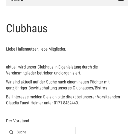
Verein
Clubhaus
Vorstand
Chronik
Liebe Hallennutzer, liebe Mitglieder,
Mitglied werden
Satzung
aktuell wird unser Clubhaus in Eigenleistung durch die
Vereinsmitglieder betrieben und organisiert.
Anlage
Wir sind aktuell auf der Suche nach einem neuen Pächter mit
ganzjähriger Bewirtschaftung unseres Clubhauses/Bistros.
Clubhaus
Bei Interesse melden Sie sich bitte direkt bei unserer Vorsitzenden
Hallenbuchung
Claudia Faust-Helmer unter 0171 8482440.
Training
Der Vorstand
Schnuppertraining