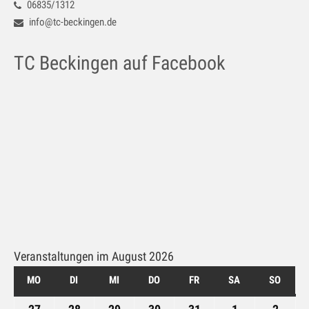
06835/1312
Galerie
info@tc-beckingen.de
Impressum
TC Beckingen auf Facebook
Kontakt
Datenschutz
Veranstaltungen im August 2026
MO
MONTAG
DI
DIENSTAG
MI
MITTWOCH
DO
DONNERSTAG
FR
FREITAG
SA
SAMSTAG
SO
SONN