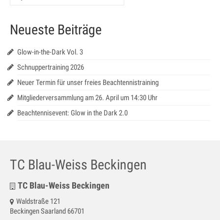
Jugendtraining
Neueste Beiträge
Mannschaftstraining
Medenspiele 2025
Glow-in-the-Dark Vol. 3
Jugendmannschaften – in Bearbeitung
Schnuppertraining 2026
Neuer Termin für unser freies Beachtennistraining
Seniorenmannschaften – in Bearbeitung
Mitgliederversammlung am 26. April um 14:30 Uhr
SaarLorLux HobbyTour – in Bearbeitung
Beachtennisevent: Glow in the Dark 2.0
Turniere
Senioren Cup
TC Blau-Weiss Beckingen
Saar-Lor-Lux Casino Cup
TC Blau-Weiss Beckingen
Beckinger Open STB-Cup
Waldstraße 121
Beckinger Jugend-Turnier
Beckingen Saarland 66701