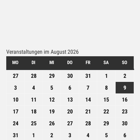
Veranstaltungen im August 2026
MO
MONTAG
DI
DIENSTAG
MI
MITTWOCH
DO
DONNERSTAG
FR
FREITAG
SA
SAMSTAG
SO
SONN
27
27.
28
28.
29
29.
30
30.
31
31.
1
1.
2
2.
Juli
Juli
Juli
Juli
Juli
August
Augus
3
3.
4
4.
5
5.
6
6.
7
7.
8
8.
9
9.
2026
2026
2026
2026
2026
2026
2026
August
August
August
August
August
August
Augus
10
10.
11
11.
12
12.
13
13.
14
14.
15
15.
16
16.
2026
2026
2026
2026
2026
2026
2026
August
August
August
August
August
August
Augu
17
17.
18
18.
19
19.
20
20.
21
21.
22
22.
23
23.
2026
2026
2026
2026
2026
2026
2026
August
August
August
August
August
August
Augu
24
24.
25
25.
26
26.
27
27.
28
28.
29
29.
30
30.
2026
2026
2026
2026
2026
2026
2026
August
August
August
August
August
August
Augu
31
31.
1
1.
2
2.
3
3.
4
4.
5
5.
6
6.