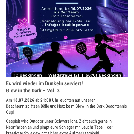
Jugendtraining
Mannschaftstraining
Medenspiele 2025
Jugendmannschaften – in Bearbeitung
Seniorenmannschaften – in Bearbeitung
SaarLorLux HobbyTour – in Bearbeitung
Turniere
Es wird wieder im Dunkeln serviert!
Senioren Cup
Glow in the Dark – Vol. 3
Am
18.07.2026 ab 21:00 Uhr
leuchten auf unseren
Saar-Lor-Lux Casino Cup
Beachtennisplätzen Bälle und Netz beim Glow-in-the-Dark Beachtennis
Cup!
Beckinger Open STB-Cup
Gespielt wird Outdoor unter Schwarzlicht. Zieht euch gerne in
Beckinger Jugend-Turnier
Neonfarben an und pimpt eure Schläger mit Leucht-Tape – der
kreativste Style gewinnt sicher extra Aufmerksamkeit!