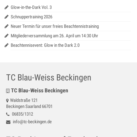
Jugendtraining
Glow-in-the-Dark Vol. 3
Mannschaftstraining
Schnuppertraining 2026
Neuer Termin für unser freies Beachtennistraining
Medenspiele 2025
Mitgliederversammlung am 26. April um 14:30 Uhr
Jugendmannschaften – in Bearbeitung
Beachtennisevent: Glow in the Dark 2.0
Seniorenmannschaften – in Bearbeitung
SaarLorLux HobbyTour – in Bearbeitung
TC Blau-Weiss Beckingen
Turniere
TC Blau-Weiss Beckingen
Senioren Cup
Waldstraße 121
Saar-Lor-Lux Casino Cup
Beckingen Saarland 66701
06835/1312
Beckinger Open STB-Cup
info@tc-beckingen.de
Beckinger Jugend-Turnier