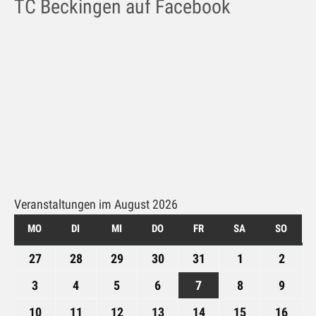
TC Beckingen auf Facebook
Galerie
Impressum
Kontakt
Datenschutz
Veranstaltungen im August 2026
MO
MONTAG
DI
DIENSTAG
MI
MITTWOCH
DO
DONNERSTAG
FR
FREITAG
SA
SAMSTAG
SO
SONN
27
27.
28
28.
29
29.
30
30.
31
31.
1
1.
2
2.
Juli
Juli
Juli
Juli
Juli
August
Augus
3
3.
4
4.
5
5.
6
6.
7
7.
8
8.
9
9.
2026
2026
2026
2026
2026
2026
2026
August
August
August
August
August
August
Augus
10
10.
11
11.
12
12.
13
13.
14
14.
15
15.
16
16.