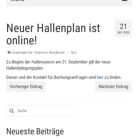
Verein
Neuer Hallenplan ist
21
Vorstand
SEP. 2020
online!
Chronik
Eingetragen bei:
Mitglied werden
Allgemein
,
Neuigkeiten
|
0
Zu Beginn der Hallensaison am 21. September gilt der neue
Satzung
Hallenbelegungsplan.
Dieser und der Kontakt für Buchungsanfragen sind
hier
zu finden.
Anlage
Vorheriger Eintrag
Nächster Eintrag
Clubhaus
Hallenbuchung
Training
Neueste Beiträge
Schnuppertraining