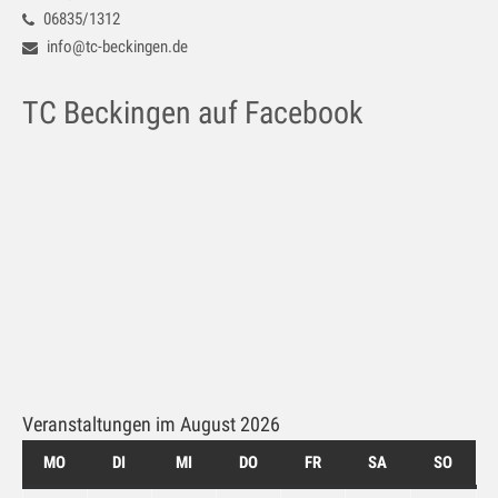
06835/1312
info@tc-beckingen.de
TC Beckingen auf Facebook
Veranstaltungen im August 2026
MO
MONTAG
DI
DIENSTAG
MI
MITTWOCH
DO
DONNERSTAG
FR
FREITAG
SA
SAMSTAG
SO
SONN