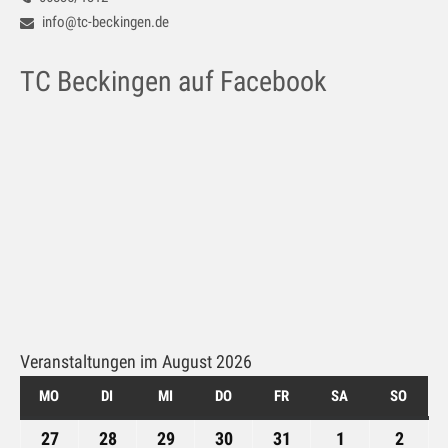
Galerie
info@tc-beckingen.de
Impressum
TC Beckingen auf Facebook
Kontakt
Datenschutz
Veranstaltungen im August 2026
MO
MONTAG
DI
DIENSTAG
MI
MITTWOCH
DO
DONNERSTAG
FR
FREITAG
SA
SAMSTAG
SO
SONN
27
27.
28
28.
29
29.
30
30.
31
31.
1
1.
2
2.