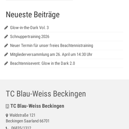
Jugendtraining
Neueste Beiträge
Mannschaftstraining
Medenspiele 2025
Glow-in-the-Dark Vol. 3
Schnuppertraining 2026
Jugendmannschaften – in Bearbeitung
Neuer Termin für unser freies Beachtennistraining
Seniorenmannschaften – in Bearbeitung
Mitgliederversammlung am 26. April um 14:30 Uhr
SaarLorLux HobbyTour – in Bearbeitung
Beachtennisevent: Glow in the Dark 2.0
Turniere
Senioren Cup
TC Blau-Weiss Beckingen
Saar-Lor-Lux Casino Cup
TC Blau-Weiss Beckingen
Beckinger Open STB-Cup
Waldstraße 121
Beckingen Saarland 66701
Beckinger Jugend-Turnier
06835/1312