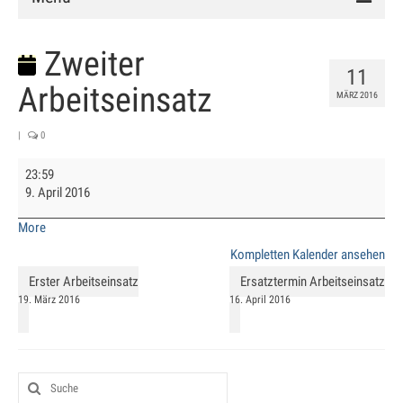
Verein
Zweiter
11
Vorstand
Arbeitseinsatz
MÄRZ 2016
Chronik
|
0
Mitglied werden
Zweiter
23:59
Arbeitseinsatz
9. April 2016
Satzung
about
More
Anlage
{title}
Kompletten Kalender ansehen
Clubhaus
Erster Arbeitseinsatz
Ersatztermin Arbeitseinsatz
19. März 2016
16. April 2016
Hallenbuchung
Training
Schnuppertraining