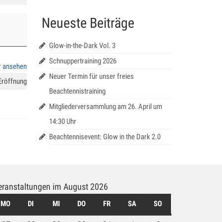
Neueste Beiträge
Glow-in-the-Dark Vol. 3
Schnuppertraining 2026
r ansehen
Neuer Termin für unser freies
Eröffnung
Beachtennistraining
Mitgliederversammlung am 26. April um
14:30 Uhr
Beachtennisevent: Glow in the Dark 2.0
eranstaltungen im August 2026
MO
MONTAG
DI
DIENSTAG
MI
MITTWOCH
DO
DONNERSTAG
FR
FREITAG
SA
SAMSTAG
SO
SONNTAG