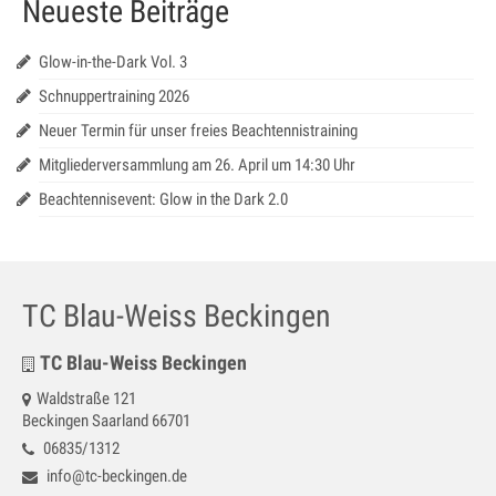
Neueste Beiträge
Jugendtraining
Mannschaftstraining
Glow-in-the-Dark Vol. 3
Schnuppertraining 2026
Medenspiele 2025
Neuer Termin für unser freies Beachtennistraining
Jugendmannschaften – in Bearbeitung
Mitgliederversammlung am 26. April um 14:30 Uhr
Seniorenmannschaften – in Bearbeitung
Beachtennisevent: Glow in the Dark 2.0
SaarLorLux HobbyTour – in Bearbeitung
Turniere
TC Blau-Weiss Beckingen
Senioren Cup
TC Blau-Weiss Beckingen
Saar-Lor-Lux Casino Cup
Waldstraße 121
Beckingen Saarland 66701
Beckinger Open STB-Cup
06835/1312
Beckinger Jugend-Turnier
info@tc-beckingen.de