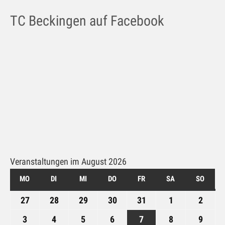
Galerie
TC Beckingen auf Facebook
Impressum
Kontakt
Datenschutz
Veranstaltungen im August 2026
MO
MONTAG
DI
DIENSTAG
MI
MITTWOCH
DO
DONNERSTAG
FR
FREITAG
SA
SAMSTAG
SO
SONN
27
27.
28
28.
29
29.
30
30.
31
31.
1
1.
2
2.
Juli
Juli
Juli
Juli
Juli
August
Augus
3
3.
4
4.
5
5.
6
6.
7
7.
8
8.
9
9.