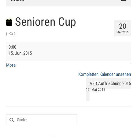
Verein
Senioren Cup
20
Vorstand
MAI 2015
|
0
Chronik
Senioren
0:00
Cup
Mitglied werden
15. Juni 2015
about
More
Satzung
{title}
Kompletten Kalender ansehen
Anlage
AED Auffrischung 2015
19. Mai 2015
Clubhaus
Hallenbuchung
Training
Schnuppertraining