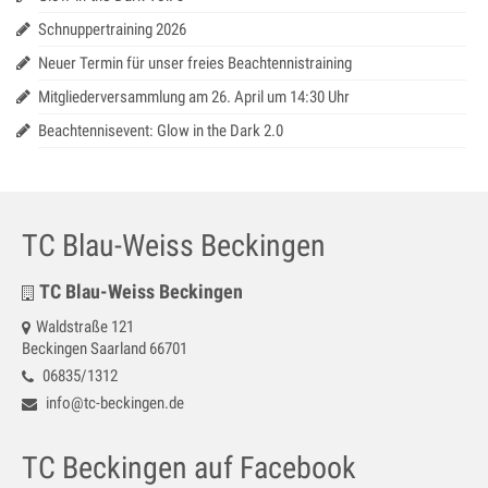
Jugendtraining
Schnuppertraining 2026
Mannschaftstraining
Neuer Termin für unser freies Beachtennistraining
Mitgliederversammlung am 26. April um 14:30 Uhr
Medenspiele 2025
Beachtennisevent: Glow in the Dark 2.0
Jugendmannschaften – in Bearbeitung
Seniorenmannschaften – in Bearbeitung
SaarLorLux HobbyTour – in Bearbeitung
TC Blau-Weiss Beckingen
Turniere
TC Blau-Weiss Beckingen
Senioren Cup
Waldstraße 121
Beckingen Saarland 66701
Saar-Lor-Lux Casino Cup
06835/1312
info@tc-beckingen.de
Beckinger Open STB-Cup
TC Beckingen auf Facebook
Beckinger Jugend-Turnier