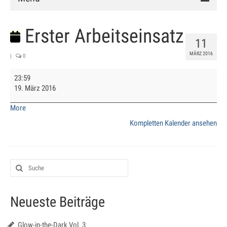
Verein
Erster Arbeitseinsatz
11
Vorstand
MÄRZ 2016
|
0
Chronik
Erster
23:59
Arbeitseinsatz
Mitglied werden
19. März 2016
about
More
Satzung
{title}
Kompletten Kalender ansehen
Anlage
Clubhaus
Hallenbuchung
Training
Neueste Beiträge
Schnuppertraining
Glow-in-the-Dark Vol. 3