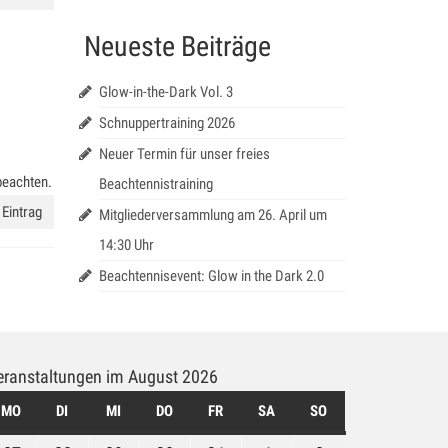
Neueste Beiträge
Glow-in-the-Dark Vol. 3
Schnuppertraining 2026
Neuer Termin für unser freies
beachten.
Beachtennistraining
Eintrag
Mitgliederversammlung am 26. April um
14:30 Uhr
Beachtennisevent: Glow in the Dark 2.0
eranstaltungen im August 2026
MO
MONTAG
DI
DIENSTAG
MI
MITTWOCH
DO
DONNERSTAG
FR
FREITAG
SA
SAMSTAG
SO
SONNTAG