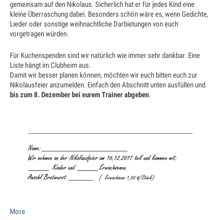
gemeinsam auf den Nikolaus. Sicherlich hat er für jedes Kind eine
Jugendtraining
kleine Überraschung dabei. Besonders schön wäre es, wenn Gedichte,
Lieder oder sonstige weihnachtliche Darbietungen von euch
Mannschaftstraining
vorgetragen würden.
Medenspiele 2025
Für Kuchenspenden sind wir natürlich wie immer sehr dankbar. Eine
Liste hängt im Clubheim aus.
Jugendmannschaften – in Bearbeitung
Damit wir besser planen können, möchten wir euch bitten euch zur
Nikolausfeier anzumelden. Einfach den Abschnitt unten ausfüllen und
Seniorenmannschaften – in Bearbeitung
bis zum 8. Dezember bei eurem Trainer abgeben
.
SaarLorLux HobbyTour – in Bearbeitung
Turniere
Senioren Cup
Saar-Lor-Lux Casino Cup
Beckinger Open STB-Cup
Beckinger Jugend-Turnier
about
More