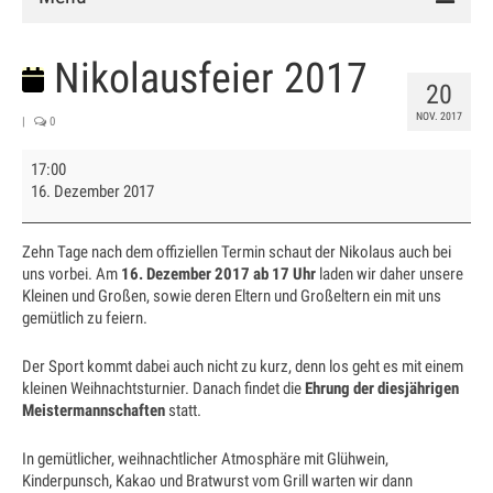
Verein
Nikolausfeier 2017
20
Vorstand
NOV. 2017
|
0
Chronik
Nikolausfeier
17:00
2017
Mitglied werden
16. Dezember 2017
Satzung
Zehn Tage nach dem offiziellen Termin schaut der Nikolaus auch bei
uns vorbei. Am
16. Dezember 2017 ab 17 Uhr
laden wir daher unsere
Anlage
Kleinen und Großen, sowie deren Eltern und Großeltern ein mit uns
gemütlich zu feiern.
Clubhaus
Der Sport kommt dabei auch nicht zu kurz, denn los geht es mit einem
Hallenbuchung
kleinen Weihnachtsturnier. Danach findet die
Ehrung der diesjährigen
Meistermannschaften
statt.
Training
In gemütlicher, weihnachtlicher Atmosphäre mit Glühwein,
Schnuppertraining
Kinderpunsch, Kakao und Bratwurst vom Grill warten wir dann