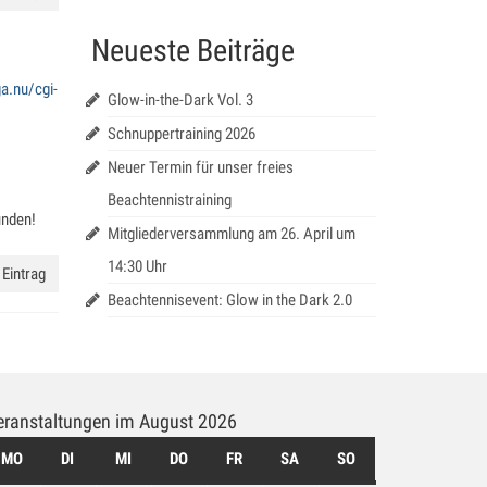
Neueste Beiträge
ga.nu/cgi-
Glow-in-the-Dark Vol. 3
Schnuppertraining 2026
Neuer Termin für unser freies
Beachtennistraining
inden!
Mitgliederversammlung am 26. April um
14:30 Uhr
Eintrag
Beachtennisevent: Glow in the Dark 2.0
eranstaltungen im August 2026
MO
MONTAG
DI
DIENSTAG
MI
MITTWOCH
DO
DONNERSTAG
FR
FREITAG
SA
SAMSTAG
SO
SONNTAG