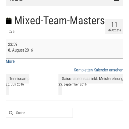
Verein
Mixed-Team-Masters
11
Vorstand
MÄRZ 2016
|
0
Chronik
Mixed-
23:59
Team-
Mitglied werden
8. August 2016
Masters
about
More
Satzung
{title}
Kompletten Kalender ansehen
Anlage
Tenniscamp
Saisonabschluss inkl. Meisterehrung
25. Juli 2016
25. September 2016
Clubhaus
Hallenbuchung
Training
Schnuppertraining