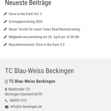
Neueste Beiträge
Jugendtraining
Mannschaftstraining
Glow-in-the-Dark Vol. 3
Schnuppertraining 2026
Medenspiele 2025
Neuer Termin für unser freies Beachtennistraining
Jugendmannschaften – in Bearbeitung
Mitgliederversammlung am 26. April um 14:30 Uhr
Seniorenmannschaften – in Bearbeitung
Beachtennisevent: Glow in the Dark 2.0
SaarLorLux HobbyTour – in Bearbeitung
Turniere
TC Blau-Weiss Beckingen
Senioren Cup
TC Blau-Weiss Beckingen
Saar-Lor-Lux Casino Cup
Waldstraße 121
Beckingen Saarland 66701
Beckinger Open STB-Cup
06835/1312
Beckinger Jugend-Turnier
info@tc-beckingen.de