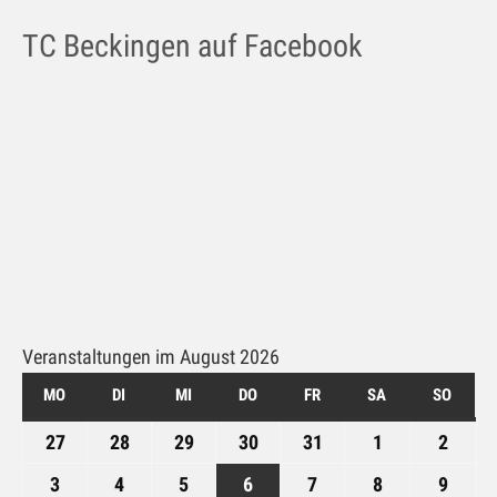
Galerie
TC Beckingen auf Facebook
Impressum
Kontakt
Datenschutz
Veranstaltungen im August 2026
MO
MONTAG
DI
DIENSTAG
MI
MITTWOCH
DO
DONNERSTAG
FR
FREITAG
SA
SAMSTAG
SO
SONN
27
27.
28
28.
29
29.
30
30.
31
31.
1
1.
2
2.
Juli
Juli
Juli
Juli
Juli
August
Augus
3
3.
4
4.
5
5.
6
6.
7
7.
8
8.
9
9.