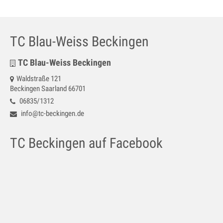
Jugendtraining
Mannschaftstraining
TC Blau-Weiss Beckingen
Medenspiele 2025
TC Blau-Weiss Beckingen
Jugendmannschaften – in Bearbeitung
Waldstraße 121
Seniorenmannschaften – in Bearbeitung
Beckingen Saarland 66701
06835/1312
SaarLorLux HobbyTour – in Bearbeitung
info@tc-beckingen.de
Turniere
TC Beckingen auf Facebook
Senioren Cup
Saar-Lor-Lux Casino Cup
Beckinger Open STB-Cup
Beckinger Jugend-Turnier