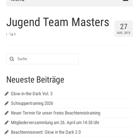
Verein
Jugend Team Masters
27
Vorstand
AUG. 2015
|
0
Chronik
Mitglied werden
Satzung
Neueste Beiträge
Anlage
Clubhaus
Glow-in-the-Dark Vol. 3
Schnuppertraining 2026
Hallenbuchung
Neuer Termin für unser freies Beachtennistraining
Training
Mitgliederversammlung am 26. April um 14:30 Uhr
Schnuppertraining
Beachtennisevent: Glow in the Dark 2.0