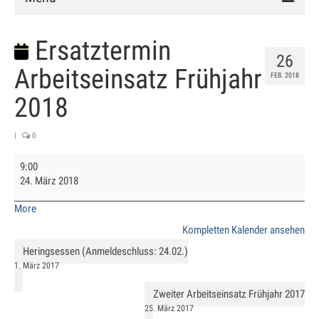
Verein
Ersatztermin
26
Vorstand
Arbeitseinsatz Frühjahr
FEB. 2018
Chronik
2018
Mitglied werden
|
0
Satzung
Ersatztermin
9:00
Arbeitseinsatz
24. März 2018
Anlage
Frühjahr
2018
about
More
Clubhaus
{title}
Kompletten Kalender ansehen
Hallenbuchung
Heringsessen (Anmeldeschluss: 24.02.)
1. März 2017
Training
Zweiter Arbeitseinsatz Frühjahr 2017
Schnuppertraining
25. März 2017