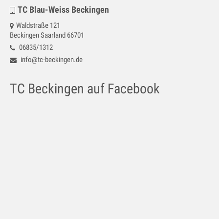
Galerie
TC Blau-Weiss Beckingen
Waldstraße 121
Impressum
Beckingen Saarland 66701
06835/1312
Kontakt
info@tc-beckingen.de
Datenschutz
TC Beckingen auf Facebook