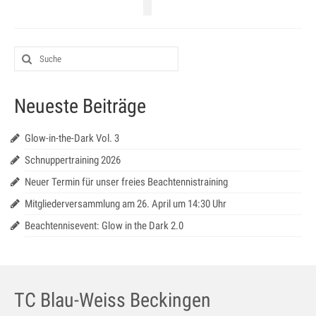
Jugendtraining
Mannschaftstraining
Medenspiele 2025
Jugendmannschaften – in Bearbeitung
Neueste Beiträge
Seniorenmannschaften – in Bearbeitung
Glow-in-the-Dark Vol. 3
SaarLorLux HobbyTour – in Bearbeitung
Schnuppertraining 2026
Neuer Termin für unser freies Beachtennistraining
Turniere
Mitgliederversammlung am 26. April um 14:30 Uhr
Senioren Cup
Beachtennisevent: Glow in the Dark 2.0
Saar-Lor-Lux Casino Cup
Beckinger Open STB-Cup
TC Blau-Weiss Beckingen
Beckinger Jugend-Turnier