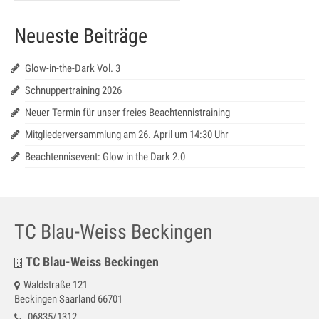
Jugendtraining
Neueste Beiträge
Mannschaftstraining
Medenspiele 2025
Glow-in-the-Dark Vol. 3
Schnuppertraining 2026
Jugendmannschaften – in Bearbeitung
Neuer Termin für unser freies Beachtennistraining
Seniorenmannschaften – in Bearbeitung
Mitgliederversammlung am 26. April um 14:30 Uhr
SaarLorLux HobbyTour – in Bearbeitung
Beachtennisevent: Glow in the Dark 2.0
Turniere
Senioren Cup
TC Blau-Weiss Beckingen
Saar-Lor-Lux Casino Cup
TC Blau-Weiss Beckingen
Beckinger Open STB-Cup
Waldstraße 121
Beckingen Saarland 66701
Beckinger Jugend-Turnier
06835/1312