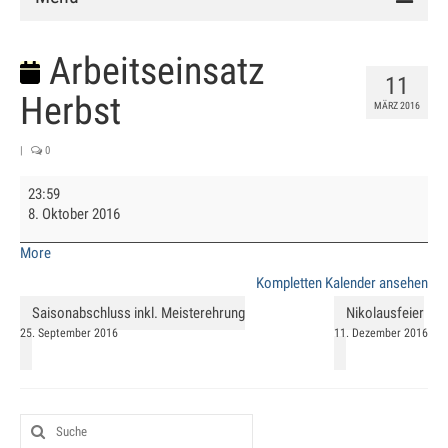
Verein
Arbeitseinsatz
11
Vorstand
Herbst
MÄRZ 2016
Chronik
|
0
Mitglied werden
Arbeitseinsatz
23:59
Herbst
8. Oktober 2016
Satzung
about
More
Anlage
{title}
Kompletten Kalender ansehen
Clubhaus
Saisonabschluss inkl. Meisterehrung
Nikolausfeier
25. September 2016
11. Dezember 2016
Hallenbuchung
Training
Schnuppertraining