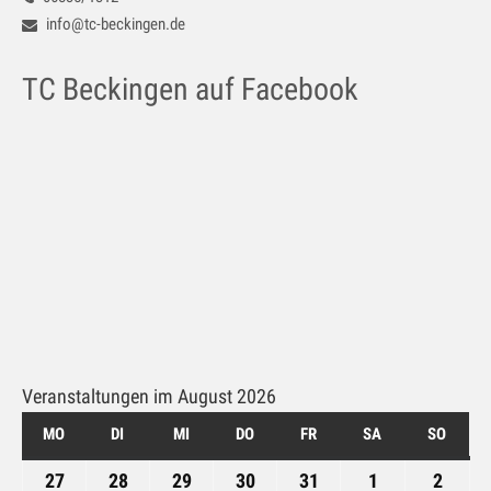
Galerie
info@tc-beckingen.de
Impressum
TC Beckingen auf Facebook
Kontakt
Datenschutz
Veranstaltungen im August 2026
MO
MONTAG
DI
DIENSTAG
MI
MITTWOCH
DO
DONNERSTAG
FR
FREITAG
SA
SAMSTAG
SO
SONN
27
27.
28
28.
29
29.
30
30.
31
31.
1
1.
2
2.