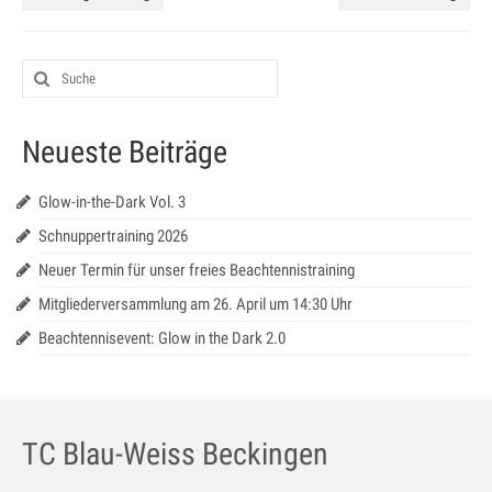
Jugendtraining
Mannschaftstraining
Medenspiele 2025
Neueste Beiträge
Jugendmannschaften – in Bearbeitung
Seniorenmannschaften – in Bearbeitung
Glow-in-the-Dark Vol. 3
Schnuppertraining 2026
SaarLorLux HobbyTour – in Bearbeitung
Neuer Termin für unser freies Beachtennistraining
Turniere
Mitgliederversammlung am 26. April um 14:30 Uhr
Senioren Cup
Beachtennisevent: Glow in the Dark 2.0
Saar-Lor-Lux Casino Cup
Beckinger Open STB-Cup
TC Blau-Weiss Beckingen
Beckinger Jugend-Turnier