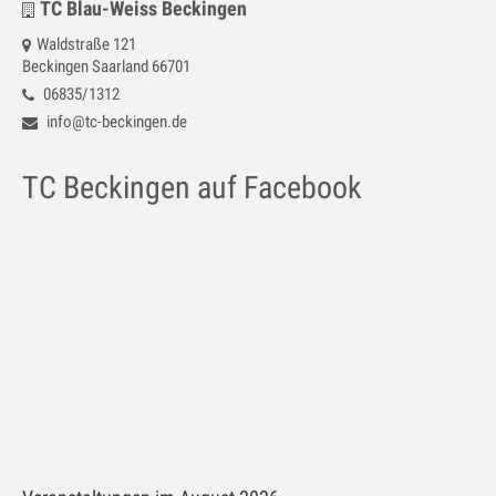
TC Blau-Weiss Beckingen
Galerie
Waldstraße 121
Impressum
Beckingen Saarland 66701
06835/1312
Kontakt
info@tc-beckingen.de
Datenschutz
TC Beckingen auf Facebook