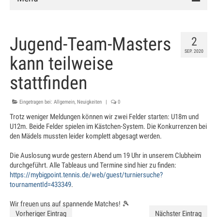
Verein
Jugend-Team-Masters
2
Vorstand
SEP. 2020
kann teilweise
Chronik
stattfinden
Mitglied werden
Eingetragen bei:
Allgemein
,
Neuigkeiten
|
0
Satzung
Trotz weniger Meldungen können wir zwei Felder starten: U18m und
Anlage
U12m. Beide Felder spielen im Kästchen-System. Die Konkurrenzen bei
den Mädels mussten leider komplett abgesagt werden.
Clubhaus
Die Auslosung wurde gestern Abend um 19 Uhr in unserem Clubheim
Hallenbuchung
durchgeführt. Alle Tableaus und Termine sind hier zu finden:
https://mybigpoint.tennis.de/web/guest/turniersuche?
Training
tournamentId=433349
.
Schnuppertraining
Wir freuen uns auf spannende Matches! 🎾
Vorheriger Eintrag
Nächster Eintrag