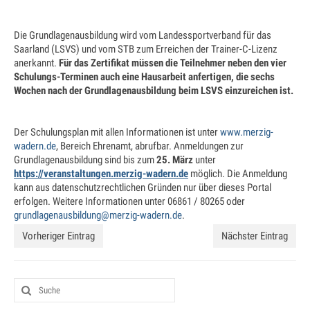
Jugendtraining
Die Grundlagenausbildung wird vom Landessportverband für das
Mannschaftstraining
Saarland (LSVS) und vom STB zum Erreichen der Trainer-C-Lizenz
anerkannt.
Für das Zertifikat müssen die Teilnehmer neben den vier
Medenspiele 2025
Schulungs-Terminen auch eine Hausarbeit anfertigen, die sechs
Wochen nach der Grundlagenausbildung beim LSVS einzureichen ist.
Jugendmannschaften – in Bearbeitung
Seniorenmannschaften – in Bearbeitung
Der Schulungsplan mit allen Informationen ist unter
www.merzig-
wadern.de
, Bereich Ehrenamt, abrufbar. Anmeldungen zur
SaarLorLux HobbyTour – in Bearbeitung
Grundlagenausbildung sind bis zum
25. März
unter
https://veranstaltungen.merzig-wadern.de
möglich. Die Anmeldung
Turniere
kann aus datenschutzrechtlichen Gründen nur über dieses Portal
erfolgen. Weitere Informationen unter 06861 / 80265 oder
Senioren Cup
grundlagenausbildung@merzig-wadern.de
.
Saar-Lor-Lux Casino Cup
Vorheriger Eintrag
Nächster Eintrag
Beckinger Open STB-Cup
Beckinger Jugend-Turnier