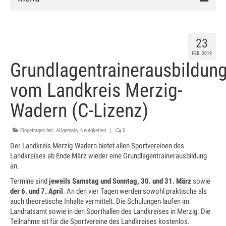
Verein
23
Vorstand
FEB. 2019
Grundlagentrainerausbildun
Chronik
vom Landkreis Merzig-
Mitglied werden
Wadern (C-Lizenz)
Satzung
Anlage
Eingetragen bei:
Allgemein
,
Neuigkeiten
|
0
Der Landkreis Merzig-Wadern bietet allen Sportvereinen des
Clubhaus
Landkreises ab Ende März wieder eine Grundlagentrainerausbildung
an.
Hallenbuchung
Termine sind
jeweils Samstag und Sonntag,
30. und 31. März
sowie
Training
der 6. und 7. April
. An den vier Tagen werden sowohl praktische als
auch theoretische Inhalte vermittelt. Die Schulungen laufen im
Landratsamt sowie in den Sporthallen des Landkreises in Merzig. Die
Schnuppertraining
Teilnahme ist für die Sportvereine des Landkreises kostenlos.