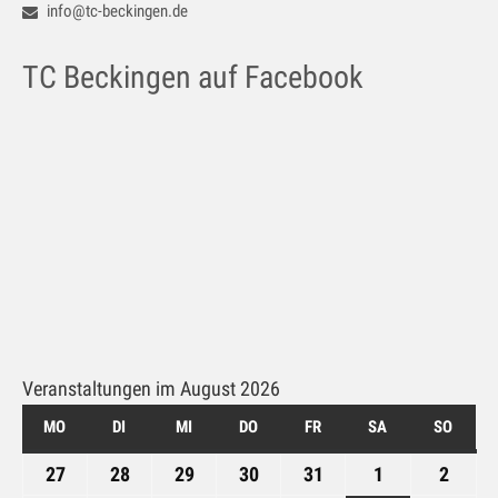
info@tc-beckingen.de
TC Beckingen auf Facebook
Veranstaltungen im August 2026
MO
MONTAG
DI
DIENSTAG
MI
MITTWOCH
DO
DONNERSTAG
FR
FREITAG
SA
SAMSTAG
SO
SONN
27
27.
28
28.
29
29.
30
30.
31
31.
1
1.
2
2.