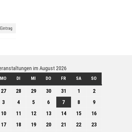
Eintrag
eranstaltungen im August 2026
MO
MONTAG
DI
DIENSTAG
MI
MITTWOCH
DO
DONNERSTAG
FR
FREITAG
SA
SAMSTAG
SO
SONNTAG
27
27.
28
28.
29
29.
30
30.
31
31.
1
1.
2
2.
Juli
Juli
Juli
Juli
Juli
August
August
3
3.
4
4.
5
5.
6
6.
7
7.
8
8.
9
9.
2026
2026
2026
2026
2026
2026
2026
August
August
August
August
August
August
August
10
10.
11
11.
12
12.
13
13.
14
14.
15
15.
16
16.
2026
2026
2026
2026
2026
2026
2026
August
August
August
August
August
August
August
17
17.
18
18.
19
19.
20
20.
21
21.
22
22.
23
23.
2026
2026
2026
2026
2026
2026
2026