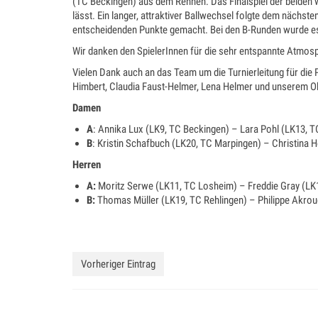
(TC Beckingen) aus dem Rennen. Das Finalspiel der beiden w
lässt. Ein langer, attraktiver Ballwechsel folgte dem nächs
entscheidenden Punkte gemacht. Bei den B-Runden wurde es
Wir danken den SpielerInnen für die sehr entspannte Atmosp
Vielen Dank auch an das Team um die Turnierleitung für die
Himbert, Claudia Faust-Helmer, Lena Helmer und unserem Ob
Damen
A
: Annika Lux (LK9, TC Beckingen) – Lara Pohl (LK13, 
B
: Kristin Schafbuch (LK20, TC Marpingen) – Christina H
Herren
A:
Moritz Serwe (LK11, TC Losheim) – Freddie Gray (LK
B:
Thomas Müller (LK19, TC Rehlingen) – Philippe Akrou
Vorheriger Eintrag