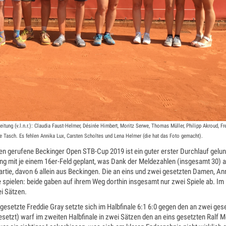
eitung (v.l.n.r.): Claudia Faust-Helmer, Désirée Himbert, Moritz Serwe, Thomas Müller, Philipp Akroud, Fr
ine Tasch. Es fehlen Annika Lux, Carsten Scholtes und Lena Helmer (die hat das Foto gemacht).
en gerufene Beckinger Open STB-Cup 2019 ist ein guter erster Durchlauf gelu
tung mit je einem 16er-Feld geplant, was Dank der Meldezahlen (insgesamt 30) 
artie, davon 6 allein aus Beckingen. Die an eins und zwei gesetzten Damen, An
 spielen: beide gaben auf ihrem Weg dorthin insgesamt nur zwei Spiele ab. Im 
ei Sätzen.
 gesetzte Freddie Gray setzte sich im Halbfinale 6:1 6:0 gegen den an zwei ges
setzt) warf im zweiten Halbfinale in zwei Sätzen den an eins gesetzten Ralf