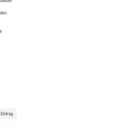
ablesen
rden.
ée
Eintrag