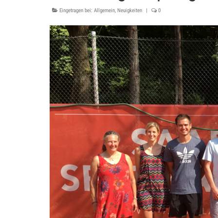
Eingetragen bei:
Allgemein
,
Neuigkeiten
|
0