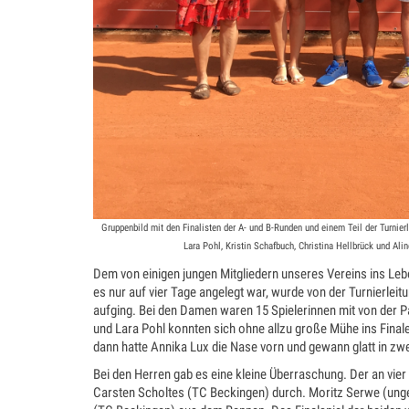
Gruppenbild mit den Finalisten der A- und B-Runden und einem Teil der Turnierl
Lara Pohl, Kristin Schafbuch, Christina Hellbrück und Al
Dem von einigen jungen Mitgliedern unseres Vereins ins Leb
es nur auf vier Tage angelegt war, wurde von der Turnierlei
aufging. Bei den Damen waren 15 Spielerinnen mit von der P
und Lara Pohl konnten sich ohne allzu große Mühe ins Finale
dann hatte Annika Lux die Nase vorn und gewann glatt in zw
Bei den Herren gab es eine kleine Überraschung. Der an vier
Carsten Scholtes (TC Beckingen) durch. Moritz Serwe (unge