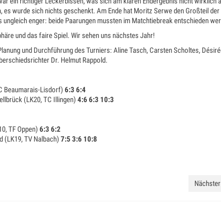
ar ein richtiger Leckerbissen, was sich am klaren Endergebnis nicht wirklich 
ten, es wurde sich nichts geschenkt. Am Ende hat Moritz Serwe den Großteil der
 ungleich enger: beide Paarungen mussten im Matchtiebreak entschieden we
häre und das faire Spiel. Wir sehen uns nächstes Jahr!
 Planung und Durchführung des Turniers: Aline Tasch, Carsten Scholtes, Désir
erschiedsrichter Dr. Helmut Rappold.
TC Beaumarais-Lisdorf)
6:3 6:4
ellbrück (LK20, TC Illingen)
4:6 6:3 10:3
10, TF Oppen)
6:3 6:2
d (LK19, TV Nalbach)
7:5 3:6 10:8
Nächster 