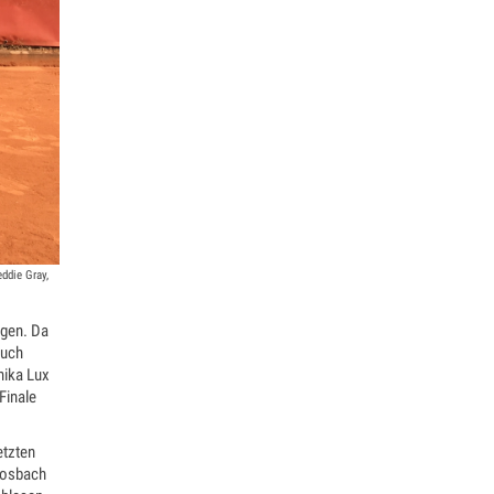
eddie Gray,
ngen. Da
auch
nika Lux
Finale
etzten
 Mosbach